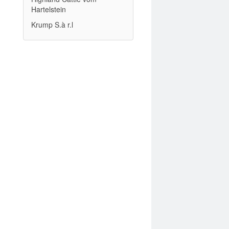
Hartelstein
Krump S.à r.l