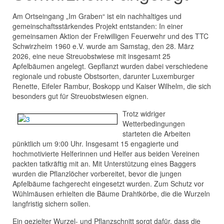
Am Ortseingang „Im Graben“ ist ein nachhaltiges und
gemeinschaftsstärkendes Projekt entstanden: In einer
gemeinsamen Aktion der Freiwilligen Feuerwehr und des TTC
Schwirzheim 1960 e.V. wurde am Samstag, den 28. März
2026, eine neue Streuobstwiese mit insgesamt 25
Apfelbäumen angelegt. Gepflanzt wurden dabei verschiedene
regionale und robuste Obstsorten, darunter Luxemburger
Renette, Eifeler Rambur, Boskopp und Kaiser Wilhelm, die sich
besonders gut für Streuobstwiesen eignen.
Trotz widriger
Wetterbedingungen
starteten die Arbeiten
pünktlich um 9:00 Uhr. Insgesamt 15 engagierte und
hochmotivierte Helferinnen und Helfer aus beiden Vereinen
packten tatkräftig mit an. Mit Unterstützung eines Baggers
wurden die Pflanzlöcher vorbereitet, bevor die jungen
Apfelbäume fachgerecht eingesetzt wurden. Zum Schutz vor
Wühlmäusen erhielten die Bäume Drahtkörbe, die die Wurzeln
langfristig sichern sollen.
Ein gezielter Wurzel- und Pflanzschnitt sorgt dafür, dass die