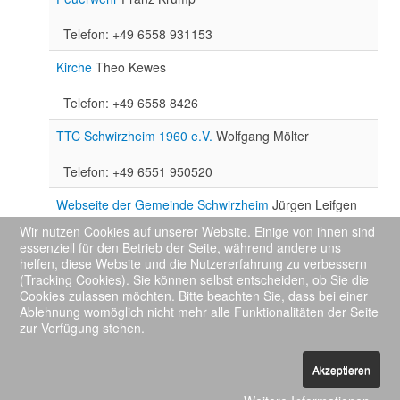
Telefon: +49 6558 931153
Kirche
Theo Kewes
Telefon: +49 6558 8426
TTC Schwirzheim 1960 e.V.
Wolfgang Mölter
Telefon: +49 6551 950520
Webseite der Gemeinde Schwirzheim
Jürgen Leifgen
info@schwirzheim.de
Wir nutzen Cookies auf unserer Website. Einige von ihnen sind
Telefon: +49 6558 900800
essenziell für den Betrieb der Seite, während andere uns
helfen, diese Website und die Nutzererfahrung zu verbessern
(Tracking Cookies). Sie können selbst entscheiden, ob Sie die
Cookies zulassen möchten. Bitte beachten Sie, dass bei einer
Ablehnung womöglich nicht mehr alle Funktionalitäten der Seite
zur Verfügung stehen.
Impressum
Datenschutzerklärung
Built with HTML5 and CSS3
Akzeptieren
Copyright © 2015
Gemeinde Schwirzheim