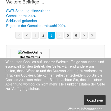
Weitere Beiträge ...
SWR-Sendung "Hierzuland"
Gemeinderat 2024
Schlüssel gefunden
Ergebnis der Gemeinderatswahl 2024
1
2
3
4
5
6
Das Wetter für
Wir nutzen Cookies auf unserer Website. Einige von ihnen sind
Schwirzheim
essenziell für den Betrieb der Seite, während andere uns
Mehr auf
wetteronline.de
helfen, diese Website und die Nutzererfahrung zu verbessern
(Tracking Cookies). Sie können selbst entscheiden, ob Sie die
We use cookies to ensure you get the best
Cookies zulassen möchten. Bitte beachten Sie, dass bei einer
Ablehnung womöglich nicht mehr alle Funktionalitäten der Seite
experience on our website.
Learn more
zur Verfügung stehen.
Impressum
Datenschutzerklärung
Got it!
Built with HTML5 and CSS3
Akzeptieren
Copyright © 2015
Gemeinde Schwirzheim
Weitere Informationen