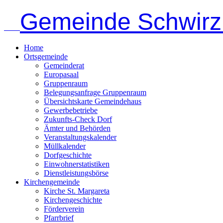
Gemeinde Schwirz
Home
Ortsgemeinde
Gemeinderat
Europasaal
Gruppenraum
Belegungsanfrage Gruppenraum
Übersichtskarte Gemeindehaus
Gewerbebetriebe
Zukunfts-Check Dorf
Ämter und Behörden
Veranstaltungskalender
Müllkalender
Dorfgeschichte
Einwohnerstatistiken
Dienstleistungsbörse
Kirchengemeinde
Kirche St. Margareta
Kirchengeschichte
Förderverein
Pfarrbrief