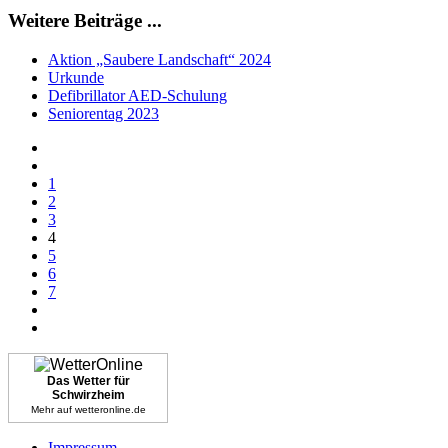
Weitere Beiträge ...
Aktion „Saubere Landschaft“ 2024
Urkunde
Defibrillator AED-Schulung
Seniorentag 2023
1
2
3
4
5
6
7
Das Wetter für
Schwirzheim
Mehr auf
wetteronline.de
Impressum