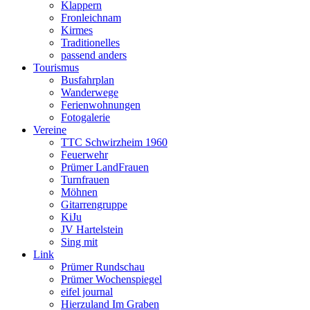
Klappern
Fronleichnam
Kirmes
Traditionelles
passend anders
Tourismus
Busfahrplan
Wanderwege
Ferienwohnungen
Fotogalerie
Vereine
TTC Schwirzheim 1960
Feuerwehr
Prümer LandFrauen
Turnfrauen
Möhnen
Gitarrengruppe
KiJu
JV Hartelstein
Sing mit
Link
Prümer Rundschau
Prümer Wochenspiegel
eifel journal
Hierzuland Im Graben