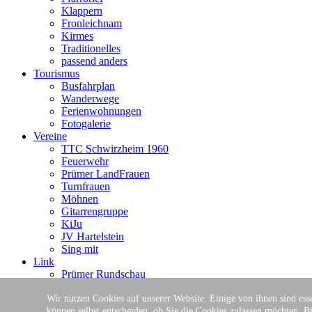
Klappern
Fronleichnam
Kirmes
Traditionelles
passend anders
Tourismus
Busfahrplan
Wanderwege
Ferienwohnungen
Fotogalerie
Vereine
TTC Schwirzheim 1960
Feuerwehr
Prümer LandFrauen
Turnfrauen
Möhnen
Gitarrengruppe
KiJu
JV Hartelstein
Sing mit
Link
Prümer Rundschau
Prümer Wochenspiegel
eifel journal
Wir nutzen Cookies auf unserer Website. Einige von ihnen sind esse
Hierzuland Im Graben
können selbst entscheiden, ob Sie die Cookies zulassen möchten. Bi