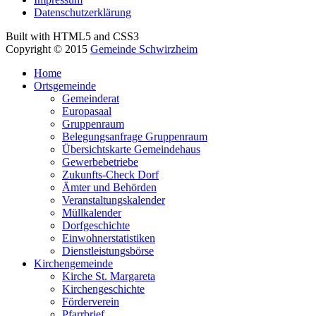
Datenschutzerklärung
Built with HTML5 and CSS3
Copyright © 2015
Gemeinde Schwirzheim
Home
Ortsgemeinde
Gemeinderat
Europasaal
Gruppenraum
Belegungsanfrage Gruppenraum
Übersichtskarte Gemeindehaus
Gewerbebetriebe
Zukunfts-Check Dorf
Ämter und Behörden
Veranstaltungskalender
Müllkalender
Dorfgeschichte
Einwohnerstatistiken
Dienstleistungsbörse
Kirchengemeinde
Kirche St. Margareta
Kirchengeschichte
Förderverein
Pfarrbrief